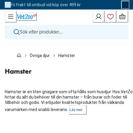
Skip
Fri frakt till ombud vid köp över 499 kr
to
Content
Hund
Övriga djur
Hamster
Katt
Övriga djur
Veterinärfoder
Hamster
Varumärken
Nyheter
Kampanj
Hamster är en liten gnagare som ofta hålls som husdjur. Hos VetZ
hittar du allt du behöver till din hamster – från burar och foder till
tillbehör och godis. Vi erbjuder kvalitetsprodukter från välkända
varumärken med snabb leverans.
Läs mer
Hoppa
över
karusellen
: Kategorier