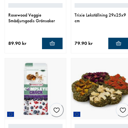
Rosewood Veggie
Trixie Lekställning 29x25x9
Smådjursgodis Grönsaker
cm
89.90 kr
79.90 kr
aktuellt pris 89.90 kr
aktuellt pris 79.90 kr