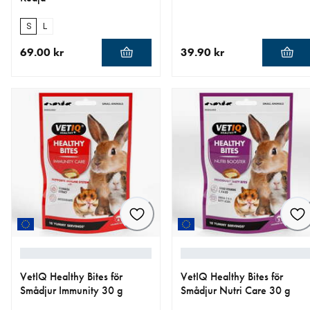
S
L
69.00 kr
39.90 kr
aktuellt pris 69.00 kr
aktuellt pris 39.90 kr
VetIQ Healthy Bites för
VetIQ Healthy Bites för
Smådjur Immunity 30 g
Smådjur Nutri Care 30 g