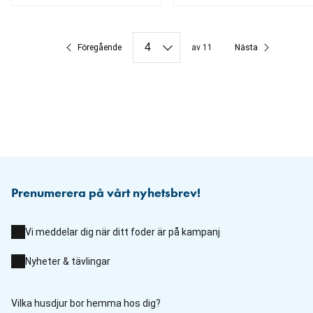
aktuellt pris 59.90 kr
aktuellt pris 59.90 kr
Föregående
av 11
Nästa
Prenumerera på vårt nyhetsbrev!
Vi meddelar dig när ditt foder är på kampanj
Nyheter & tävlingar
Vilka husdjur bor hemma hos dig?