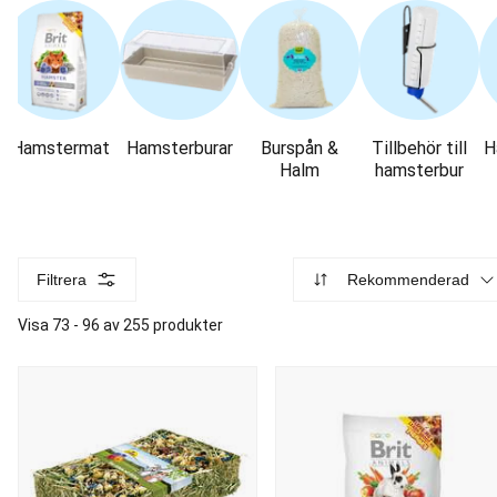
Hamstermat
Hamsterburar
Burspån &
Tillbehör till
H
Halm
hamsterbur
Filtrera
Rekommenderad
Visa 73 - 96 av 255 produkter