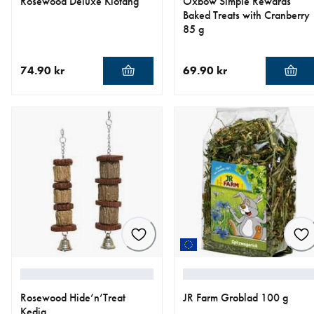
Rosewood Deluxe Klotång
Oxbow Simple Rewards
Baked Treats with Cranberry
85 g
74.90 kr
69.90 kr
aktuellt pris 74.90 kr
aktuellt pris 69.90 kr
Rosewood Hide’n’Treat
JR Farm Groblad 100 g
Kedja