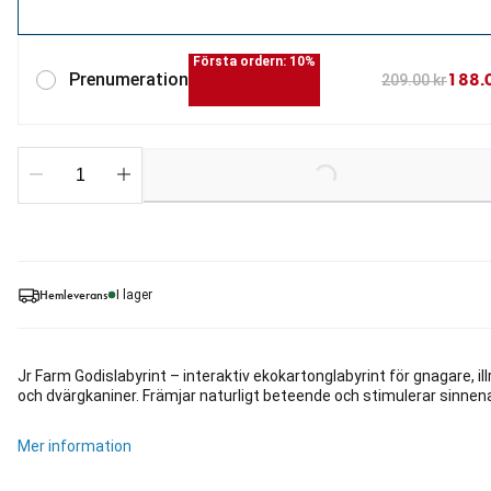
Första ordern: 10%
188.
Prenumeration
209.00 kr
Loading...
Hemleverans
I lager
Jr Farm Godislabyrint – interaktiv ekokartonglabyrint för gnagare, ill
och dvärgkaniner. Främjar naturligt beteende och stimulerar sinnen
Mer information