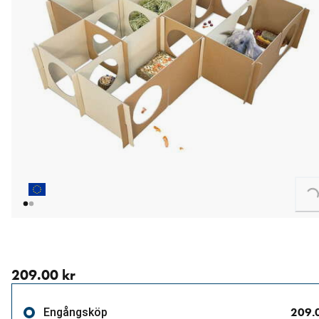
Loading...
aktuellt pris 209.00 kr
209.00 kr
209.
Engångsköp