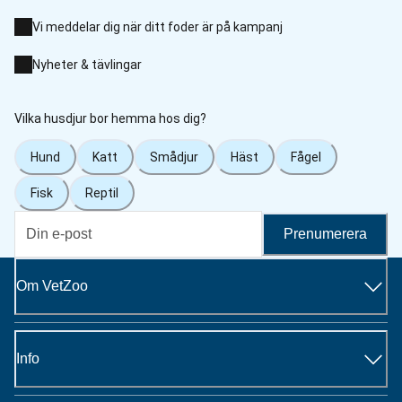
Vi meddelar dig när ditt foder är på kampanj
Nyheter & tävlingar
Vilka husdjur bor hemma hos dig?
Hund
Katt
Smådjur
Häst
Fågel
Fisk
Reptil
Prenumerera
Om VetZoo
Info