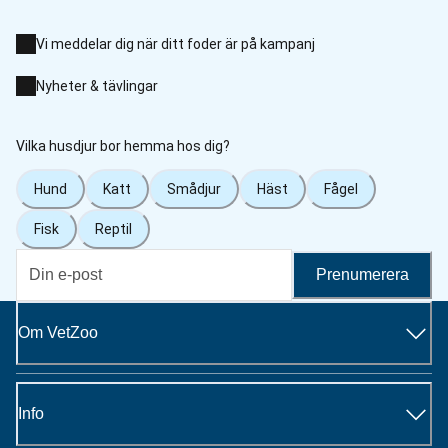
Vi meddelar dig när ditt foder är på kampanj
Nyheter & tävlingar
Vilka husdjur bor hemma hos dig?
Hund
Katt
Smådjur
Häst
Fågel
Fisk
Reptil
Prenumerera
Om VetZoo
Info