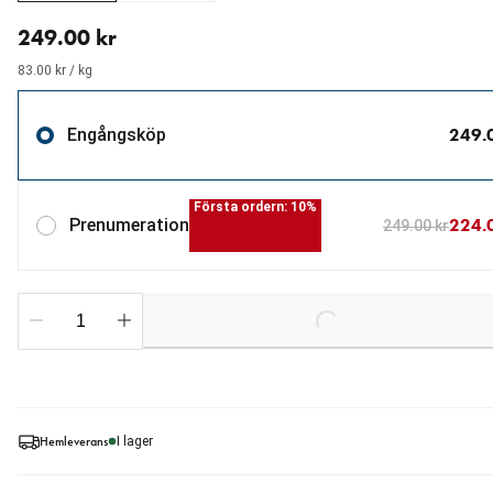
aktuellt pris 249.00 kr
249.00 kr
83.00 kr / kg
249.
Engångsköp
Första ordern: 10%
224.
Prenumeration
249.00 kr
Loading...
Hemleverans
I lager