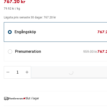
767.20 kr
79.92 kr / kg
Lägsta pris senaste 30 dagar: 767.20 kr
767.
Engångsköp
767.
Prenumeration
959.00 kr
Loading...
Hemleverans
Slut i lager