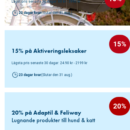
Lägst pris senaste 30 dagar: 60 kr - 3990 kr
23 dagar kvar
(
Slutar den
31 aug.
)
15%
15% på Aktiveringsleksaker
Lägsta pris senaste 30 dagar: 24.90 kr - 2199 kr
23 dagar kvar
(
Slutar den
31 aug.
)
20%
20% på Adaptil & Feliway
Lugnande produkter till hund & katt