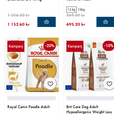
12 kg
15kg
1 356.00 kr
869.00 kr
1 152.60 kr
695.20 kr
aktuellt pris 1 152.60 kr
ursprungligt pris 1 356.00 kr
aktuellt pris 695.20 kr
ursprungligt pris 869.00 kr
-20%
-10%
Kampanj
Kampanj
Royal Canin Poodle Adult
Brit Care Dog Adult
Hypoallergenic Weight Loss