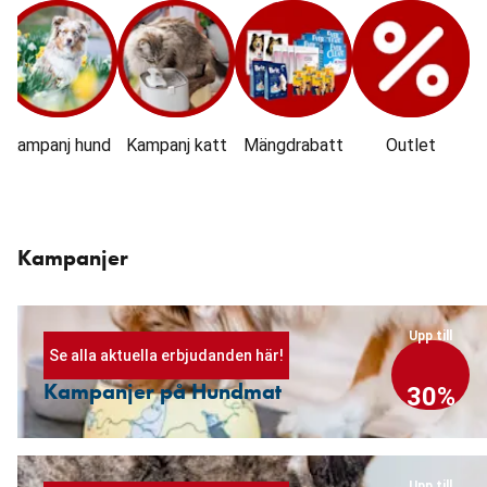
Kampanj hund
Kampanj katt
Mängdrabatt
Outlet
Kampanjer
Upp till
Se alla aktuella erbjudanden här!
Kampanjer på Hundmat
30%
Upp till