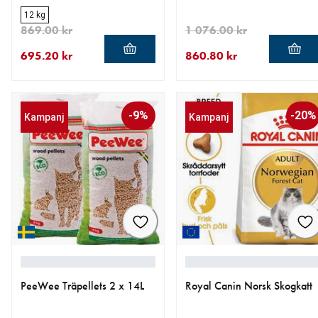
12 kg
869.00 kr
1 076.00 kr
695.20 kr
860.80 kr
aktuellt pris 695.20 kr
ursprungligt pris 869.00 kr
aktuellt pris 860.80 kr
ursprungligt pris 1 076.00 
-9%
-20%
Kampanj
Kampanj
PeeWee Träpellets 2 x 14L
Royal Canin Norsk Skogkatt