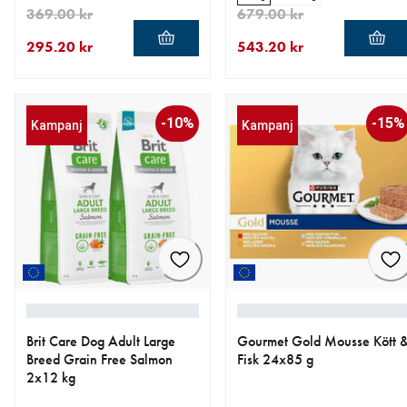
369.00 kr
679.00 kr
295.20 kr
543.20 kr
aktuellt pris 295.20 kr
ursprungligt pris 369.00 kr
aktuellt pris 543.20 kr
ursprungligt pris 679.00 kr
-10%
-15%
Kampanj
Kampanj
Brit Care Dog Adult Large
Gourmet Gold Mousse Kött 
Breed Grain Free Salmon
Fisk 24x85 g
2x12 kg