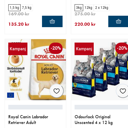
1,5 kg
7,5 kg
3kg
12kg
2 x 12kg
169.00 kr
275.00 kr
135.20 kr
220.00 kr
aktuellt pris 135.20 kr
ursprungligt pris 169.00 kr
aktuellt pris 220.00 kr
ursprungligt pris 275.00 kr
-20%
-20%
Kampanj
Kampanj
Royal Canin Labrador
Odourlock Original
Retriever Adult
Unscented 4 x 12 kg