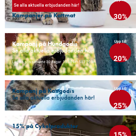
Se alla aktuella erbjudanden här!
Kampanjer på Kattmat
30%
Upp till
Kampanj på Hundgodis
Se alla aktuella erbjudanden här!
20%
Lägsta pris senaste 30 dagar: 15.00 kr - 583.20 kr
Upp till
Kampanj på Kattgodis
Se alla aktuella erbjudanden här!
25%
15% på Cykelprodukter
15%