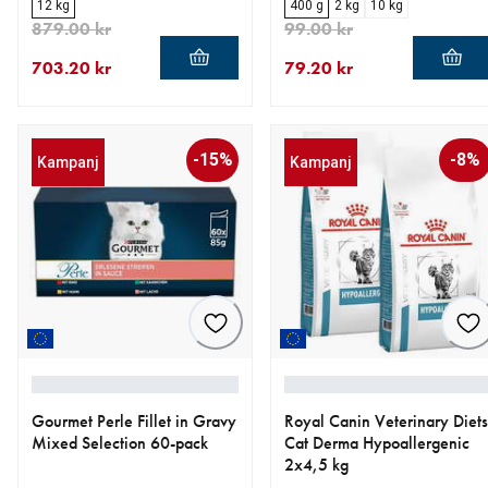
12 kg
400 g
2 kg
10 kg
879.00 kr
99.00 kr
703.20 kr
79.20 kr
aktuellt pris 703.20 kr
ursprungligt pris 879.00 kr
aktuellt pris 79.20 kr
ursprungligt pris 99.00 kr
-15%
-8%
Kampanj
Kampanj
Gourmet Perle Fillet in Gravy
Royal Canin Veterinary Diets
Mixed Selection 60-pack
Cat Derma Hypoallergenic
2x4,5 kg