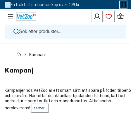
Skip
Fri frakt till ombud vid köp över 499 kr
to
Content
Hund
Kampanj
Katt
Övriga djur
Veterinärfoder
Kampanj
Varumärken
Nyheter
Kampanj
Kampanjer hos VetZoo är ett smart sätt att spara på foder, tillbehö
och djurvård. Här hittar du aktuella erbjudanden för hund, katt och
andra djur – samt outlet och mängdrabatter. Alltid snabb
hemleverans!
Läs mer
Hoppa
över
karusellen
: Kategorier