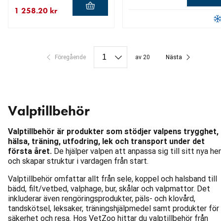
1 258.20 kr
aktuellt pris 28.00 kr
aktuellt pris 1 258.20 kr
ursprungligt pris 1 398.00 kr
Föregående
av 20
Nästa
Valptillbehör
Valptillbehör är produkter som stödjer valpens trygghet,
hälsa, träning, utfodring, lek och transport under det
första året.
De hjälper valpen att anpassa sig till sitt nya h
och skapar struktur i vardagen från start.
Valptillbehör omfattar allt från sele, koppel och halsband till
bädd, filt/vetbed, valphage, bur, skålar och valpmattor. Det
inkluderar även rengöringsprodukter, päls- och klovård,
tandskötsel, leksaker, träningshjälpmedel samt produkter för
säkerhet och resa. Hos VetZoo hittar du valptillbehör från