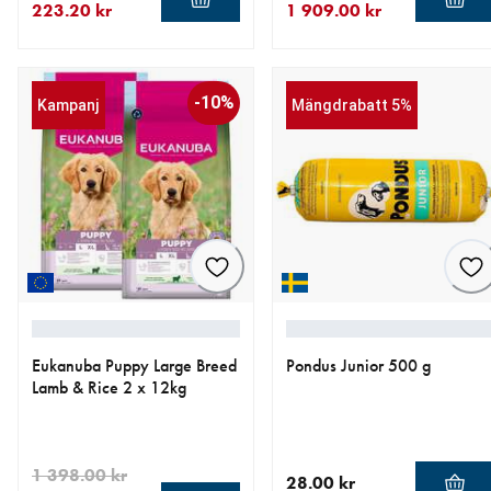
223.20 kr
1 909.00 kr
aktuellt pris 223.20 kr
ursprungligt pris 279.00 kr
aktuellt pris 1 909.00 kr
ursprungligt pris 2 058.00 
-10%
Kampanj
Mängdrabatt 5%
Eukanuba Puppy Large Breed
Pondus Junior 500 g
Lamb & Rice 2 x 12kg
1 398.00 kr
28.00 kr