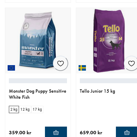
aktuellt pris 767.20 kr
ursprungligt pris 959.00 kr
aktuellt pris 1 150.40 kr
ursprungligt pris 1 438.00 
Monster Dog Puppy Sensitive
Tello Junior 15 kg
White Fish
2 kg
12 kg
17 kg
359.00 kr
659.00 kr