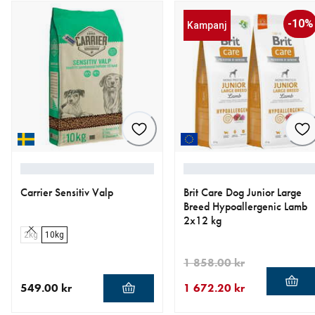
-10%
Kampanj
Carrier Sensitiv Valp
Brit Care Dog Junior Large
Breed Hypoallergenic Lamb
2x12 kg
2kg
10kg
1 858.00 kr
549.00 kr
1 672.20 kr
aktuellt pris 549.00 kr
aktuellt pris 1 672.20 kr
ursprungligt pris 1 858.00 