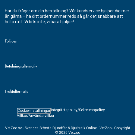
Har du frågor om din beställning? Vår kundservice hjälper dig mer
än gärna – ha ditt ordernummer redo så går det snabbare att
hitta rätt. Vi bits inte, vi bara hjälper!
Följ oss
Betalningsalternativ
Fraktalternativ
Integritetspolicy/Sekretesspolicy
Cookie-inställningar
Villkor/Användarvillkor
VetZoo.se - Sveriges Största Djuraffär & Djurbutik Online | VetZoo - Copyright
© 2026 Vetzoo