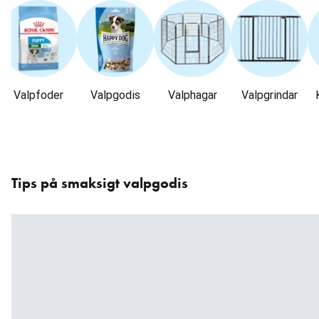
Valpfoder
Valpgodis
Valphagar
Valpgrindar
Hoppa
över
Tips på smaksigt valpgodis
karusellen
: Produkter