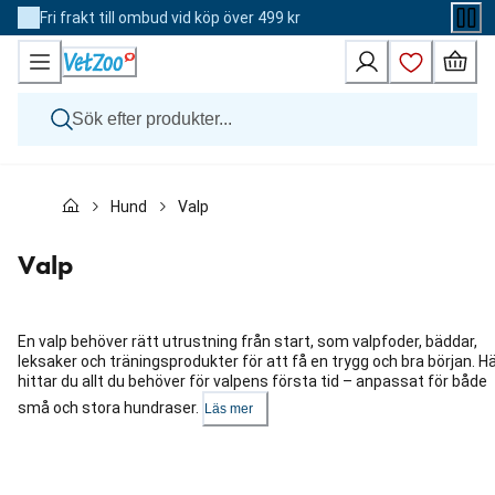
Skip
Fri frakt till ombud vid köp över 499 kr
to
Content
Hund
Hund
Valp
Katt
Övriga djur
Veterinärfoder
Valp
Varumärken
Nyheter
Kampanj
En valp behöver rätt utrustning från start, som valpfoder, bäddar,
leksaker och träningsprodukter för att få en trygg och bra början. H
hittar du allt du behöver för valpens första tid – anpassat för både
små och stora hundraser.
Läs mer
Hoppa
över
karusellen
: Kategorier