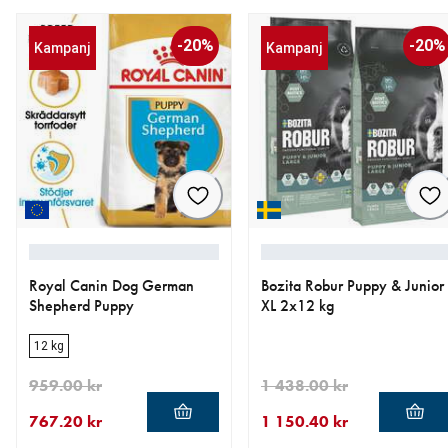
-20%
-20%
Kampanj
Kampanj
Royal Canin Dog German
Bozita Robur Puppy & Junior
Shepherd Puppy
XL 2x12 kg
12 kg
959.00 kr
1 438.00 kr
767.20 kr
1 150.40 kr