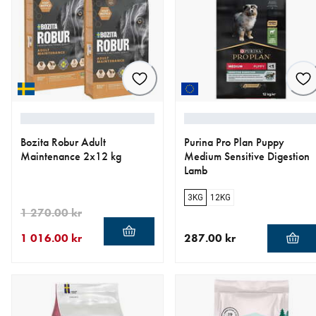
Bozita Robur Adult
Purina Pro Plan Puppy
Maintenance 2x12 kg
Medium Sensitive Digestion
Lamb
3KG
12KG
1 270.00 kr
1 016.00 kr
287.00 kr
aktuellt pris 1 016.00 kr
ursprungligt pris 1 270.00 kr
aktuellt pris 287.00 kr