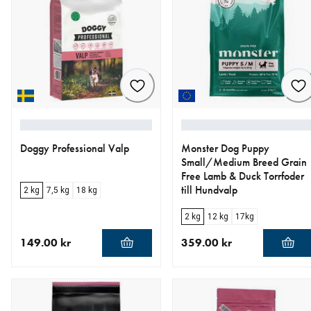
Doggy Professional Valp
Monster Dog Puppy
Small/Medium Breed Grain
Free Lamb & Duck Torrfoder
till Hundvalp
2 kg
7,5 kg
18 kg
2 kg
12 kg
17kg
149.00 kr
359.00 kr
aktuellt pris 149.00 kr
aktuellt pris 359.00 kr