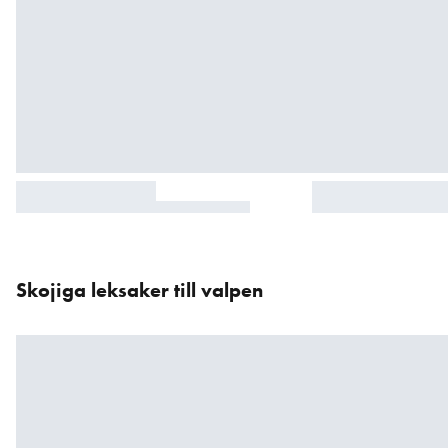
Hoppa
över
Skojiga leksaker till valpen
karusellen
: Produkter