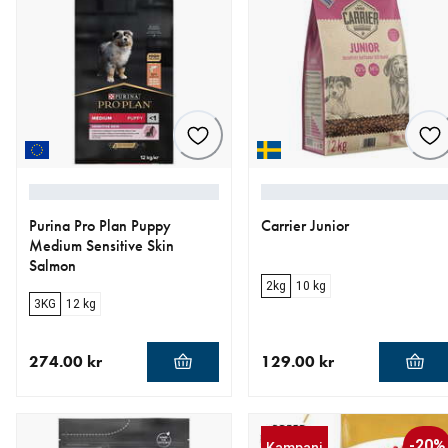
Purina Pro Plan Puppy
Carrier Junior
Medium Sensitive Skin
Salmon
2kg
10 kg
3KG
12 kg
274.00 kr
129.00 kr
aktuellt pris 274.00 kr
aktuellt pris 129.00 kr
-20%
Kampanj