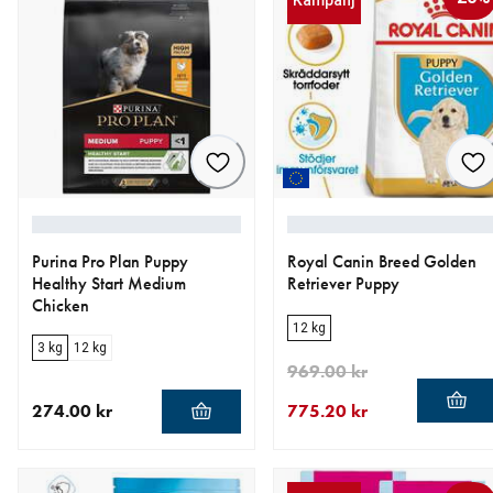
Purina Pro Plan Puppy
Royal Canin Breed Golden
Healthy Start Medium
Retriever Puppy
Chicken
12 kg
3 kg
12 kg
969.00 kr
274.00 kr
775.20 kr
aktuellt pris 274.00 kr
aktuellt pris 775.20 kr
ursprungligt pris 969.00 kr