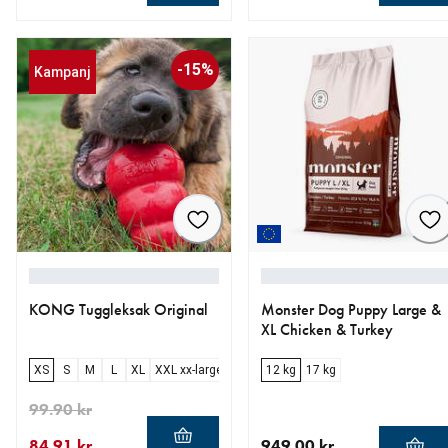
aktuellt pris 359.00 kr
aktuellt pris 659.00 kr
-15%
Kampanj
KONG Tuggleksak Original
Monster Dog Puppy Large &
XL Chicken & Turkey
XS
S
M
L
XL
XXL xx-large
12 kg
17 kg
99.90 kr
84.91 kr
949.00 kr